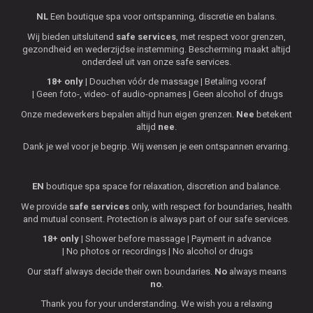
NL
Een boutique spa voor ontspanning, discretie en balans.
Wij bieden uitsluitend
safe services
, met respect voor grenzen,
gezondheid en wederzijdse instemming. Bescherming maakt altijd
onderdeel uit van onze safe services.
18+ only
Douchen vóór de massage
Betaling vooraf
Geen foto-, video- of audio-opnames
Geen alcohol of drugs
Onze medewerkers bepalen altijd hun eigen grenzen.
Nee
betekent
altijd
nee
.
Dank je wel voor je begrip. Wij wensen je een ontspannen ervaring.
EN
boutique spa space for relaxation, discretion and balance.
We provide
safe services
only, with respect for boundaries, health
and mutual consent. Protection is always part of our safe services.
18+ only
Shower before massage
Payment in advance
No photos or recordings
No alcohol or drugs
Our staff always decide their own boundaries.
No
always means
no
.
Thank you for your understanding. We wish you a relaxing