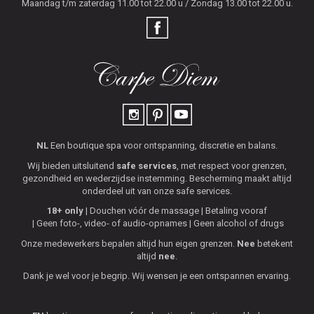
Maandag t/m zaterdag 11.00 tot 22.00 u / Zondag 13.00 tot 22.00 u.
NL
Een boutique spa voor ontspanning, discretie en balans.
Wij bieden uitsluitend
safe services
, met respect voor grenzen,
gezondheid en wederzijdse instemming. Bescherming maakt altijd
onderdeel uit van onze safe services.
18+ only
Douchen vóór de massage
Betaling vooraf
Geen foto-, video- of audio-opnames
Geen alcohol of drugs
Onze medewerkers bepalen altijd hun eigen grenzen.
Nee
betekent
altijd
nee
.
Dank je wel voor je begrip. Wij wensen je een ontspannen ervaring.