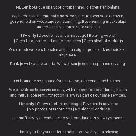
NL
Een boutique spa voor ontspanning, discretie en balans.
Wij bieden uitsluitend
safe services
, met respect voor grenzen,
gezondheid en wederzijdse instemming. Bescherming maakt altijd
onderdeel uit van onze safe services.
18+ only
Douchen vóór de massage
Betaling vooraf
Geen foto-, video- of audio-opnames
Geen alcohol of drugs
Onze medewerkers bepalen altijd hun eigen grenzen.
Nee
betekent
altijd
nee
.
Dank je wel voor je begrip. Wij wensen je een ontspannen ervaring.
EN
boutique spa space for relaxation, discretion and balance.
We provide
safe services
only, with respect for boundaries, health
and mutual consent. Protection is always part of our safe services.
18+ only
Shower before massage
Payment in advance
No photos or recordings
No alcohol or drugs
Our staff always decide their own boundaries.
No
always means
no
.
Thank you for your understanding. We wish you a relaxing