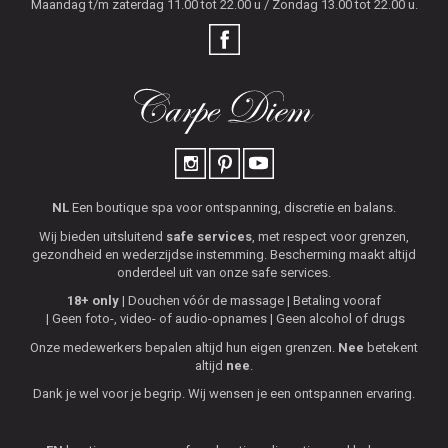
Maandag t/m zaterdag 11.00 tot 22.00 u / Zondag 13.00 tot 22.00 u.
NL
Een boutique spa voor ontspanning, discretie en balans.
Wij bieden uitsluitend
safe services
, met respect voor grenzen,
gezondheid en wederzijdse instemming. Bescherming maakt altijd
onderdeel uit van onze safe services.
18+ only
Douchen vóór de massage
Betaling vooraf
Geen foto-, video- of audio-opnames
Geen alcohol of drugs
Onze medewerkers bepalen altijd hun eigen grenzen.
Nee
betekent
altijd
nee
.
Dank je wel voor je begrip. Wij wensen je een ontspannen ervaring.