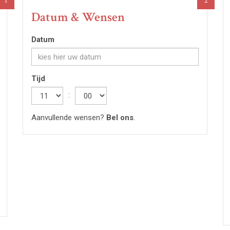
1
2
Datum & Wensen
Datum
Tijd
Hour
:
Minute
Aanvullende wensen?
Bel ons
.