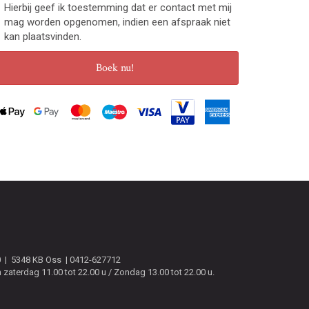
Hierbij geef ik toestemming dat er contact met mij
mag worden opgenomen, indien een afspraak niet
kan plaatsvinden.
Boek nu!
0
5348 KB
Oss
0412-627712
zaterdag 11.00 tot 22.00 u / Zondag 13.00 tot 22.00 u.