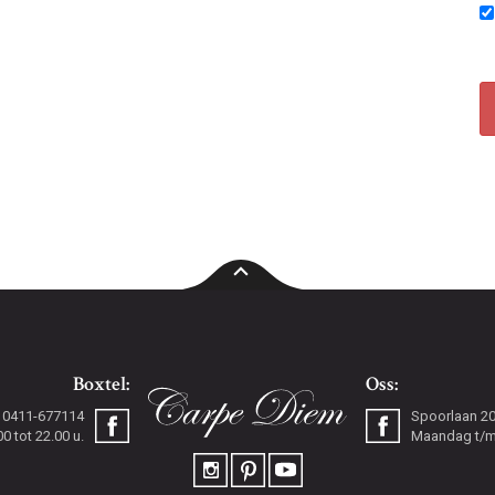
Boxtel:
Oss:
0411-677114
Spoorlaan 2
 tot 22.00 u.
Maandag t/m 