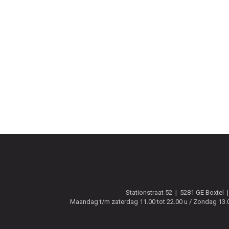
Stationstraat 52
5281 GE
Boxtel
Maandag t/m zaterdag 11.00 tot 22.00 u / Zondag 13.00