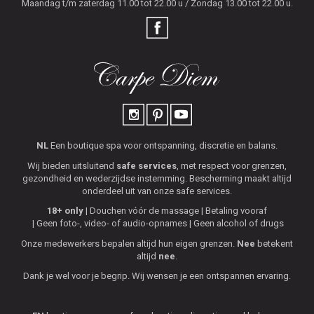
Maandag t/m zaterdag 11.00 tot 22.00 u / Zondag 13.00 tot 22.00 u.
NL
Een boutique spa voor ontspanning, discretie en balans.
Wij bieden uitsluitend
safe services
, met respect voor grenzen,
gezondheid en wederzijdse instemming. Bescherming maakt altijd
onderdeel uit van onze safe services.
18+ only
Douchen vóór de massage
Betaling vooraf
Geen foto-, video- of audio-opnames
Geen alcohol of drugs
Onze medewerkers bepalen altijd hun eigen grenzen.
Nee
betekent
altijd
nee
.
Dank je wel voor je begrip. Wij wensen je een ontspannen ervaring.