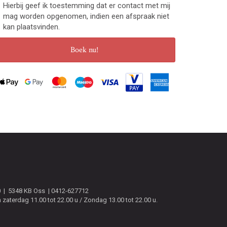
Hierbij geef ik toestemming dat er contact met mij
mag worden opgenomen, indien een afspraak niet
kan plaatsvinden.
Boek nu!
0
5348 KB
Oss
0412-627712
zaterdag 11.00 tot 22.00 u / Zondag 13.00 tot 22.00 u.