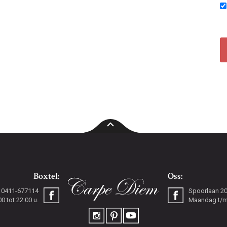
Boxtel:
Oss:
0411-677114
Spoorlaan 2
 tot 22.00 u.
Maandag t/m 