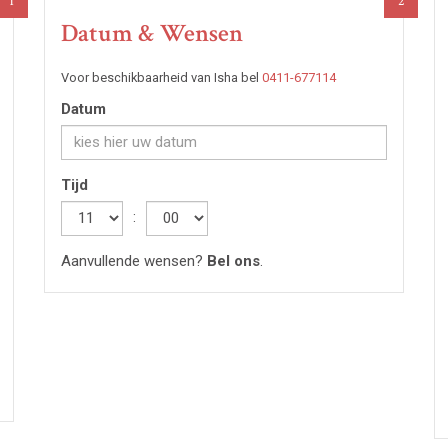
1
2
Datum & Wensen
Voor beschikbaarheid van Isha bel
0411-677114
Datum
Tijd
Hour
:
Minute
Aanvullende wensen?
Bel ons
.