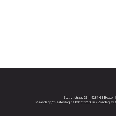
Stationstraat 52
5281 GE
Boxtel
Maandag t/m zaterdag 11.00 tot 22.00 u / Zondag 13.00