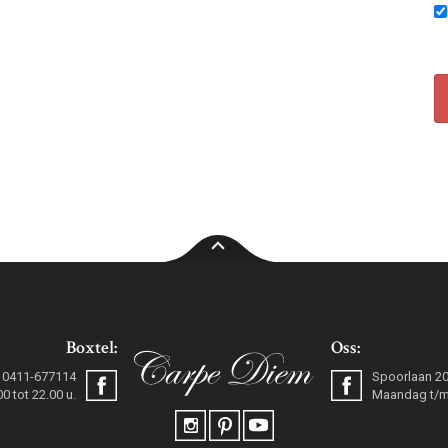
Boxtel:
Oss:
0411-677114
Spoorlaan 2
 tot 22.00 u.
Maandag t/m 