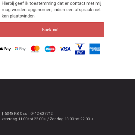
Hierbij geef ik toestemming dat er contact met mij
mag worden opgenomen, indien een afspraak niet
kan plaatsvinden.
Boek nu!
0
5348 KB
Oss
0412-627712
zaterdag 11.00 tot 22.00 u / Zondag 13.00 tot 22.00 u.