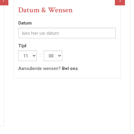
1
2
Datum & Wensen
Datum
Tijd
Hour
:
Minute
Aanvullende wensen?
Bel ons
.