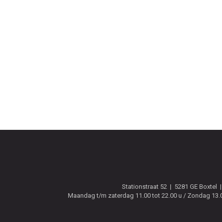
Stationstraat 52
5281 GE
Boxtel
Maandag t/m zaterdag 11.00 tot 22.00 u / Zondag 13.00