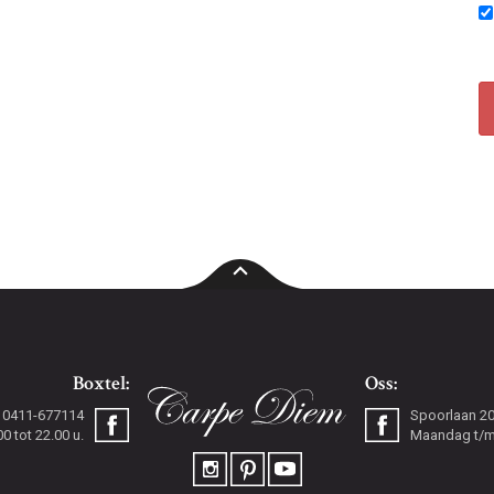
Boxtel:
Oss:
0411-677114
Spoorlaan 2
 tot 22.00 u.
Maandag t/m 