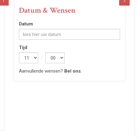
1
2
Datum & Wensen
Datum
Tijd
Hour
:
Minute
Aanvullende wensen?
Bel ons
.