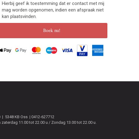
Hierbij geef ik toestemming dat er contact met mij
mag worden opgenomen, indien een afspraak niet
kan plaatsvinden.
Boek nu!
0
5348 KB
Oss
0412-627712
zaterdag 11.00 tot 22.00 u / Zondag 13.00 tot 22.00 u.