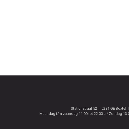
Stationstraat 52
5281 GE
Boxtel
Maandag t/m zaterdag 11.00 tot 22.00 u / Zondag 13.00