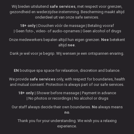
Wij bieden uitsluitend
safe services
, met respect voor grenzen,
gezondheid en wederzijdse instemming. Bescherming maakt altijd
onderdeel uit van onze safe services.
18+ only
Douchen vóór de massage
Betaling vooraf
Geen foto-, video- of audio-opnames
Geen alcohol of drugs
Onze medewerkers bepalen altijd hun eigen grenzen.
Nee
betekent
altijd
nee
.
Dank je wel voor je begrip. Wij wensen je een ontspannen ervaring.
EN
boutique spa space for relaxation, discretion and balance.
We provide
safe services
only, with respect for boundaries, health
and mutual consent. Protection is always part of our safe services.
18+ only
Shower before massage
Payment in advance
No photos or recordings
No alcohol or drugs
Our staff always decide their own boundaries.
No
always means
no
.
Thank you for your understanding. We wish you a relaxing
experience.