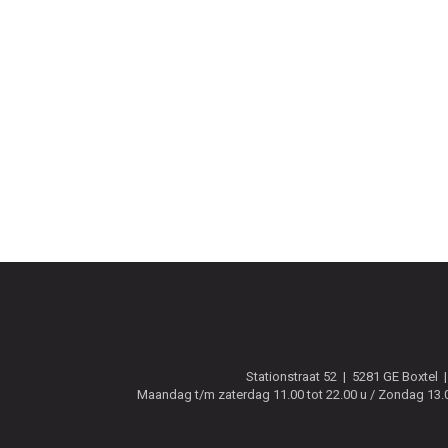
Stationstraat 52
5281 GE
Boxtel
Maandag t/m zaterdag 11.00 tot 22.00 u / Zondag 13.00