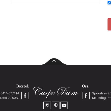
Boxtel:
Oss:
0411-677114
Spoorlaan 2
 tot 22.00 u.
Maandag t/m 