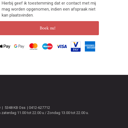
Hierbij geef ik toestemming dat er contact met mij
mag worden opgenomen, indien een afspraak niet
kan plaatsvinden.
Boek nu!
0
5348 KB
Oss
0412-627712
zaterdag 11.00 tot 22.00 u / Zondag 13.00 tot 22.00 u.