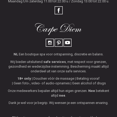
Maandag t/m zaterdag 11.00 tot 22.00 u / Zondag 13.00 tot 22.00 u.
NL
Een boutique spa voor ontspanning, discretie en balans.
Wij bieden uitsluitend
safe services
, met respect voor grenzen,
gezondheid en wederzijdse instemming. Bescherming maakt altijd
onderdeel uit van onze safe services.
18+ only
Douchen vóór de massage
Betaling vooraf
Geen foto-, video- of audio-opnames
Geen alcohol of drugs
Onze medewerkers bepalen altijd hun eigen grenzen.
Nee
betekent
altijd
nee
.
Dank je wel voor je begrip. Wij wensen je een ontspannen ervaring.