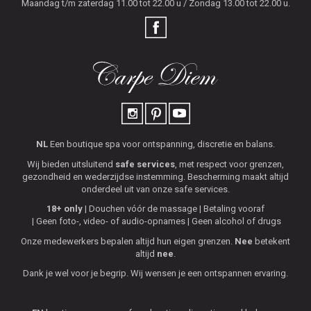
Maandag t/m zaterdag 11.00 tot 22.00 u / Zondag 13.00 tot 22.00 u.
NL
Een boutique spa voor ontspanning, discretie en balans.
Wij bieden uitsluitend
safe services
, met respect voor grenzen,
gezondheid en wederzijdse instemming. Bescherming maakt altijd
onderdeel uit van onze safe services.
18+ only
Douchen vóór de massage
Betaling vooraf
Geen foto-, video- of audio-opnames
Geen alcohol of drugs
Onze medewerkers bepalen altijd hun eigen grenzen.
Nee
betekent
altijd
nee
.
Dank je wel voor je begrip. Wij wensen je een ontspannen ervaring.