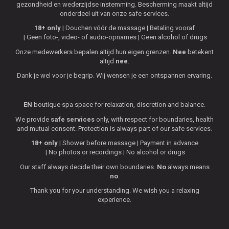
gezondheid en wederzijdse instemming. Bescherming maakt altijd
onderdeel uit van onze safe services.
18+ only
Douchen vóór de massage
Betaling vooraf
Geen foto-, video- of audio-opnames
Geen alcohol of drugs
Onze medewerkers bepalen altijd hun eigen grenzen.
Nee
betekent
altijd
nee
.
Dank je wel voor je begrip. Wij wensen je een ontspannen ervaring.
EN
boutique spa space for relaxation, discretion and balance.
We provide
safe services
only, with respect for boundaries, health
and mutual consent. Protection is always part of our safe services.
18+ only
Shower before massage
Payment in advance
No photos or recordings
No alcohol or drugs
Our staff always decide their own boundaries.
No
always means
no
.
Thank you for your understanding. We wish you a relaxing
experience.